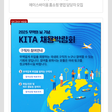
에이스바이옴 홈쇼핑 영업 담당자 모집
외국인 채용
덴티움
🔸[덴티움] 외국인유학생 채용 - 인허가RA
주식회사 두웰플러스
(주)두웰플러스 베트남 근무 해외영업(미주/유럽) 전문 책임··